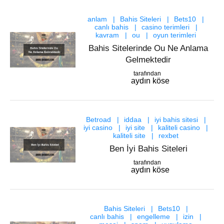
anlam
Bahis Siteleri
Bets10
canlı bahis
casino terimleri
kavram
ou
oyun terimleri
Bahis Sitelerinde Ou Ne Anlama
Gelmektedir
tarafından
aydın köse
Betroad
iddaa
iyi bahis sitesi
iyi casino
iyi site
kaliteli casino
kaliteli site
rexbet
Ben İyi Bahis Siteleri
tarafından
aydın köse
Bahis Siteleri
Bets10
canlı bahis
engelleme
izin