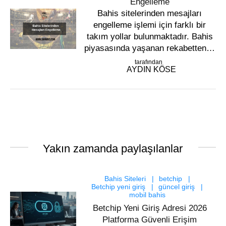
Engelleme
Bahis sitelerinden mesajları
engelleme işlemi için farklı bir
takım yollar bulunmaktadır. Bahis
piyasasında yaşanan rekabetten…
tarafından
AYDIN KÖSE
Yakın zamanda paylaşılanlar
Bahis Siteleri
betchip
Betchip yeni giriş
güncel giriş
mobil bahis
Betchip Yeni Giriş Adresi 2026
Platforma Güvenli Erişim