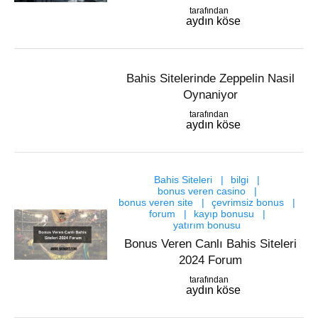
tarafından
aydın köse
Bahis Sitelerinde Zeppelin Nasil
Oynaniyor
tarafından
aydın köse
Bahis Siteleri
bilgi
bonus veren casino
bonus veren site
çevrimsiz bonus
forum
kayıp bonusu
yatırım bonusu
Bonus Veren Canlı Bahis Siteleri
2024 Forum
tarafından
aydın köse