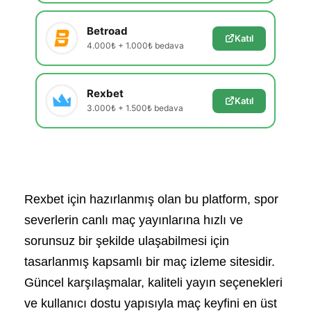
Betroad
Katıl
4.000₺ + 1.000₺ bedava
Rexbet
Katıl
3.000₺ + 1.500₺ bedava
Rexbet için hazırlanmış olan bu platform, spor
severlerin canlı maç yayınlarına hızlı ve
sorunsuz bir şekilde ulaşabilmesi için
tasarlanmış kapsamlı bir maç izleme sitesidir.
Güncel karşılaşmalar, kaliteli yayın seçenekleri
ve kullanıcı dostu yapısıyla maç keyfini en üst