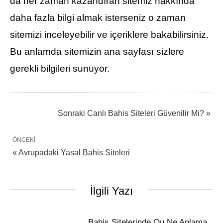
da her zaman kazandıran sitemiz hakkında
daha fazla bilgi almak isterseniz o zaman
sitemizi inceleyebilir ve içeriklere bakabilirsiniz.
Bu anlamda sitemizin ana sayfası sizlere
gerekli bilgileri sunuyor.
Sonraki
Canlı Bahis Siteleri Güvenilir Mi? »
ÖNCEKI
« Avrupadaki Yasal Bahis Siteleri
İlgili Yazı
Bahis Sitelerinde Ou Ne Anlama