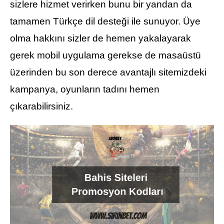
sizlere hizmet verirken bunu bir yandan da
tamamen Türkçe dil desteği ile sunuyor. Üye
olma hakkını sizler de hemen yakalayarak
gerek mobil uygulama gerekse de masaüstü
üzerinden bu son derece avantajlı sitemizdeki
kampanya, oyunların tadını hemen
çıkarabilirsiniz.