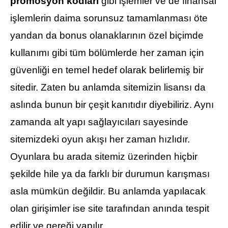
promosyon kodları
gibi işlemler ve de finansal
işlemlerin daima sorunsuz tamamlanması öte
yandan da bonus olanaklarının özel biçimde
kullanımı gibi tüm bölümlerde her zaman için
güvenliği en temel hedef olarak belirlemiş bir
sitedir. Zaten bu anlamda sitemizin lisansı da
aslında bunun bir çeşit kanıtıdır diyebiliriz. Aynı
zamanda alt yapı sağlayıcıları sayesinde
sitemizdeki oyun akışı her zaman hızlıdır.
Oyunlara bu arada sitemiz üzerinden hiçbir
şekilde hile ya da farklı bir durumun karışması
asla mümkün değildir. Bu anlamda yapılacak
olan girişimler ise site tarafından anında tespit
edilir ve gereği yapılır.