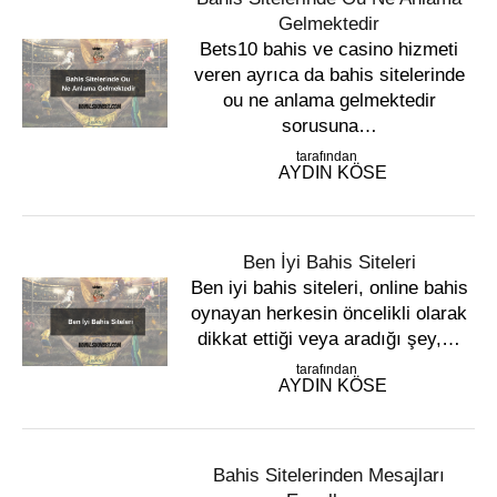
Gelmektedir
Bets10 bahis ve casino hizmeti
veren ayrıca da bahis sitelerinde
ou ne anlama gelmektedir
sorusuna…
tarafından
AYDIN KÖSE
Ben İyi Bahis Siteleri
Ben iyi bahis siteleri, online bahis
oynayan herkesin öncelikli olarak
dikkat ettiği veya aradığı şey,…
tarafından
AYDIN KÖSE
Bahis Sitelerinden Mesajları