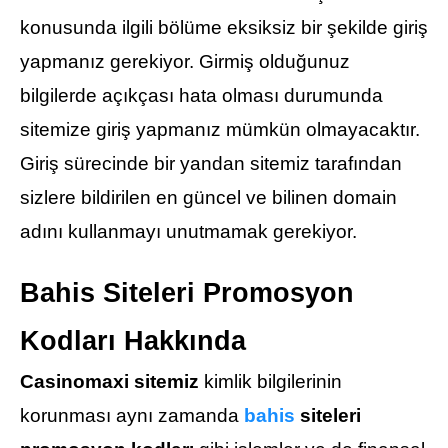
konusunda ilgili bölüme eksiksiz bir şekilde giriş
yapmanız gerekiyor. Girmiş olduğunuz
bilgilerde açıkçası hata olması durumunda
sitemize giriş yapmanız mümkün olmayacaktır.
Giriş sürecinde bir yandan sitemiz tarafından
sizlere bildirilen en güncel ve bilinen domain
adını kullanmayı unutmamak gerekiyor.
Bahis Siteleri Promosyon
Kodları Hakkında
Casinomaxi sitemiz
kimlik bilgilerinin
korunması aynı zamanda
bahis
siteleri