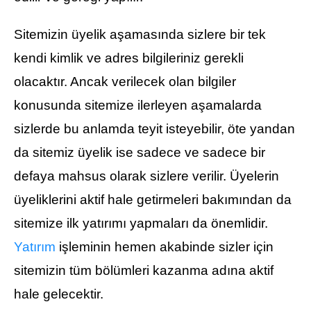
Sitemizin üyelik aşamasında sizlere bir tek
kendi kimlik ve adres bilgileriniz gerekli
olacaktır. Ancak verilecek olan bilgiler
konusunda sitemize ilerleyen aşamalarda
sizlerde bu anlamda teyit isteyebilir, öte yandan
da sitemiz üyelik ise sadece ve sadece bir
defaya mahsus olarak sizlere verilir. Üyelerin
üyeliklerini aktif hale getirmeleri bakımından da
sitemize ilk yatırımı yapmaları da önemlidir.
Yatırım
işleminin hemen akabinde sizler için
sitemizin tüm bölümleri kazanma adına aktif
hale gelecektir.