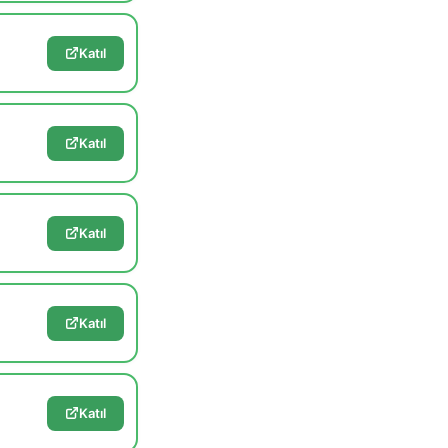
Katıl
Katıl
Katıl
Katıl
Katıl