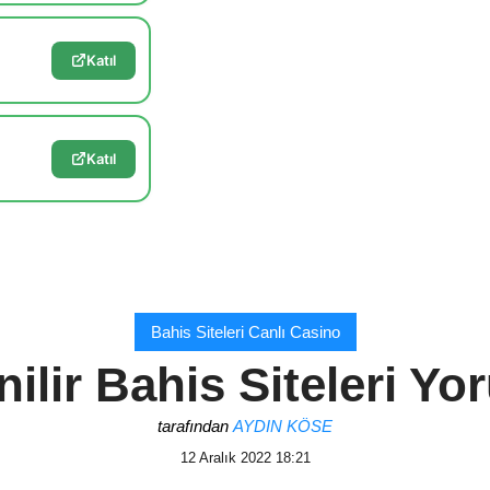
Katıl
Katıl
Bahis Siteleri Canlı Casino
ilir Bahis Siteleri Yo
tarafından
AYDIN KÖSE
12 Aralık 2022 18:21