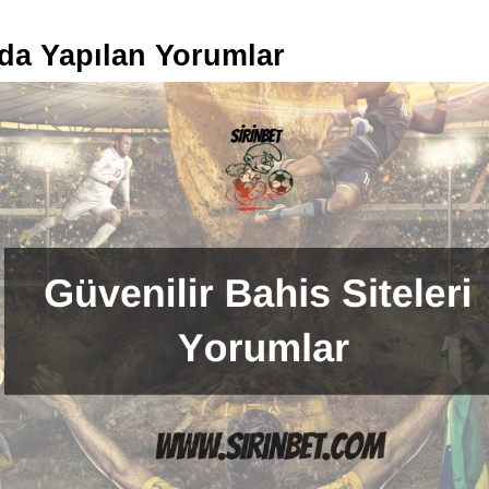
nda Yapılan Yorumlar