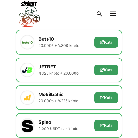
En Güvenilir Siteler
Yeni kampanya ve bonusları incele
Bets10
Katıl
20.000₺ + %300 kripto
Type
your
search
query
JETBET
and
Katıl
hit
%325 kripto + 20.000₺
enter:
Mobilbahis
Katıl
20.000₺ + %225 kripto
Spino
Katıl
2.000 USDT nakit iade