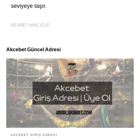
seviyeye taşır.
REXBET MAÇ İZLE
Akcebet Güncel Adresi
AKCEBET GIRIŞ ADRESI