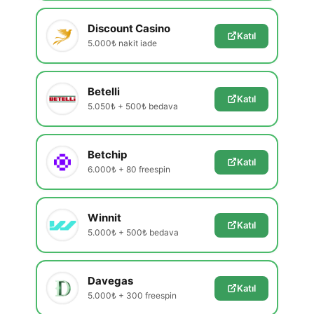
Discount Casino
Katıl
5.000₺ nakit iade
Betelli
Katıl
5.050₺ + 500₺ bedava
Betchip
Katıl
6.000₺ + 80 freespin
Winnit
Katıl
5.000₺ + 500₺ bedava
Davegas
Katıl
5.000₺ + 300 freespin