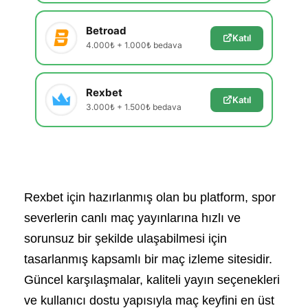
Betroad
Katıl
4.000₺ + 1.000₺ bedava
Rexbet
Katıl
3.000₺ + 1.500₺ bedava
Rexbet için hazırlanmış olan bu platform, spor
severlerin canlı maç yayınlarına hızlı ve
sorunsuz bir şekilde ulaşabilmesi için
tasarlanmış kapsamlı bir maç izleme sitesidir.
Güncel karşılaşmalar, kaliteli yayın seçenekleri
ve kullanıcı dostu yapısıyla maç keyfini en üst