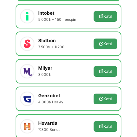
Intobet
Katıl
5.000₺ + 150 freespin
Slotbon
Katıl
7.500₺ + %200
Milyar
Katıl
8.000₺
Genzobet
Katıl
4.000₺ Her Ay
Hovarda
Katıl
%300 Bonus