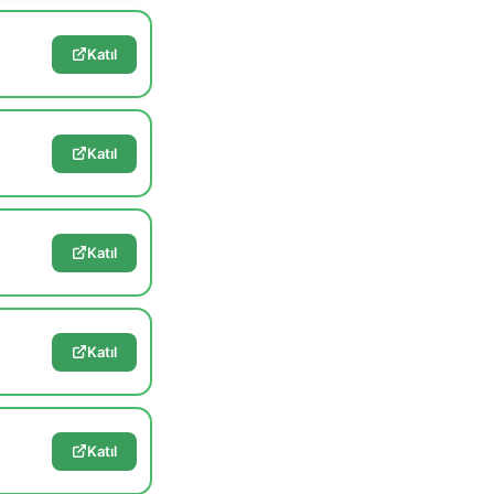
Katıl
Katıl
Katıl
Katıl
Katıl