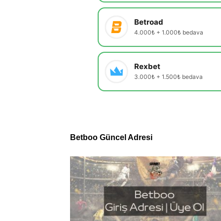
Betroad
4.000₺ + 1.000₺ bedava
Rexbet
3.000₺ + 1.500₺ bedava
Betboo Güncel Adresi