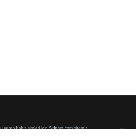
u veren bahis siteleri için Sirinbet.com sitemizi