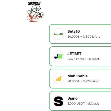
En Güvenilir Sit
Yeni kampanya ve bonuslar
Bets10
20.000₺ + %300 kripto
JETBET
%325 kripto + 20.000₺
Mobilbahis
20.000₺ + %225 kripto
Spino
2.000 USDT nakit iade