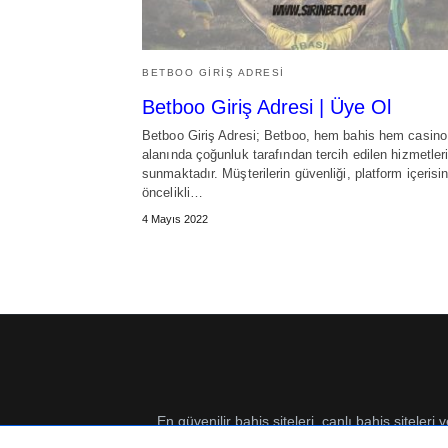
BETBOO GIRIŞ ADRESI
Betboo Giriş Adresi | Üye Ol
Betboo Giriş Adresi; Betboo, hem bahis hem casino
alanında çoğunluk tarafından tercih edilen hizmetleri
sunmaktadır. Müşterilerin güvenliği, platform içerisi
öncelikli…
4 Mayıs 2022
En güvenilir bahis siteleri, canlı bahis siteler