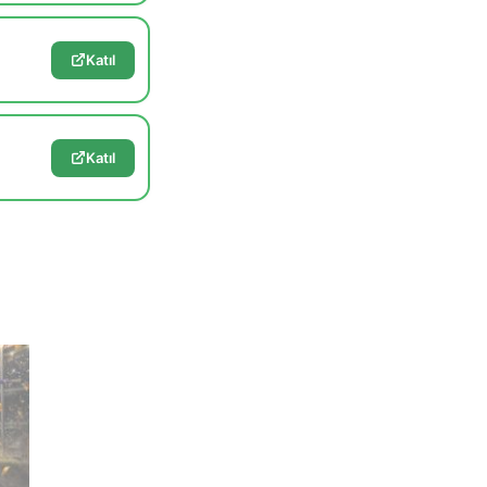
Katıl
Katıl