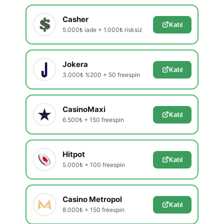
Casher
Katıl
5.000₺ iade + 1.000₺ risksiz
Jokera
Katıl
3.000₺ %200 + 50 freespin
CasinoMaxi
Katıl
6.500₺ + 150 freespin
Hitpot
Katıl
5.000₺ + 100 freespin
Casino Metropol
Katıl
8.000₺ + 150 freespin