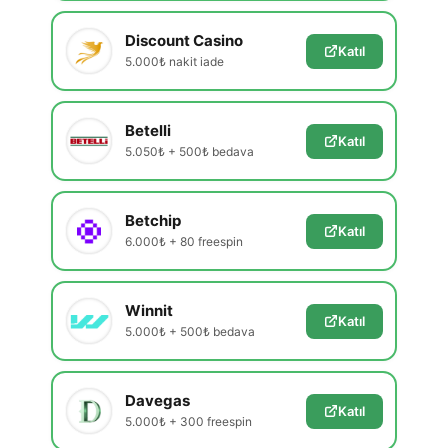
Discount Casino
Katıl
5.000₺ nakit iade
Betelli
Katıl
5.050₺ + 500₺ bedava
Betchip
Katıl
6.000₺ + 80 freespin
Winnit
Katıl
5.000₺ + 500₺ bedava
Davegas
Katıl
5.000₺ + 300 freespin