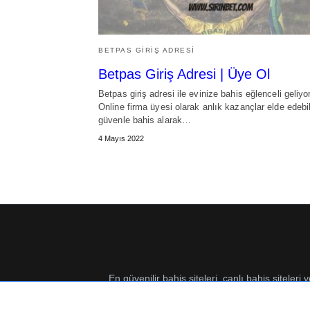
BETPAS GIRIŞ ADRESI
Betpas Giriş Adresi | Üye Ol
Betpas giriş adresi ile evinize bahis eğlenceli geliyo
Online firma üyesi olarak anlık kazançlar elde edebil
güvenle bahis alarak…
4 Mayıs 2022
En güvenilir bahis siteleri, canlı bahis siteler