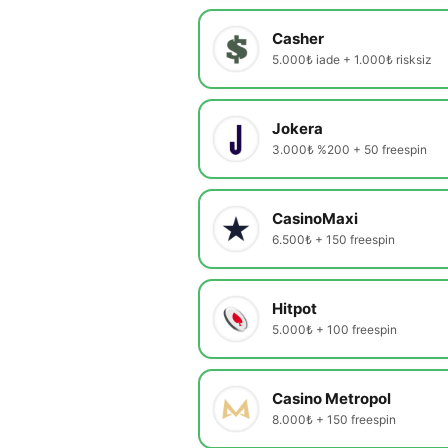
Casher
5.000₺ iade + 1.000₺ risksiz
Jokera
3.000₺ %200 + 50 freespin
CasinoMaxi
6.500₺ + 150 freespin
Hitpot
5.000₺ + 100 freespin
Casino Metropol
8.000₺ + 150 freespin