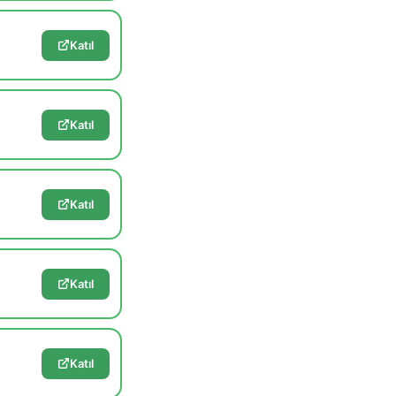
Katıl
Katıl
Katıl
Katıl
Katıl