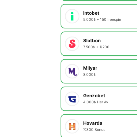
Intobet
5.000₺ + 150 freespin
Slotbon
7.500₺ + %200
Milyar
8.000₺
Genzobet
4.000₺ Her Ay
Hovarda
%300 Bonus