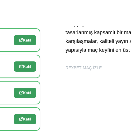
eler
Rexbet için hazırlanmış olan
ı incele
maç yayınlarına hızlı ve sor
tasarlanmış kapsamlı bir maç
Katıl
karşılaşmalar, kaliteli yayın
yapısıyla maç keyfini en üst 
Katıl
REXBET MAÇ İZLE
Katıl
Katıl