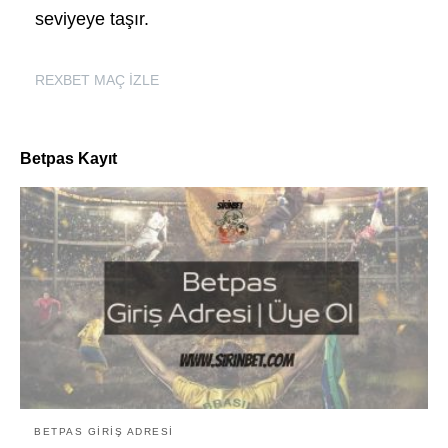
seviyeye taşır.
REXBET MAÇ İZLE
Betpas Kayıt
BETPAS GIRIŞ ADRESI