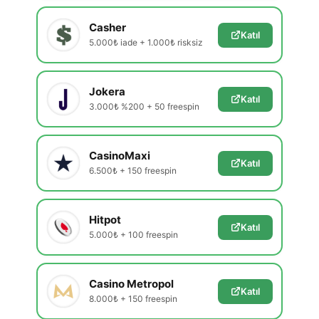
Casher
Katıl
5.000₺ iade + 1.000₺ risksiz
Jokera
Katıl
3.000₺ %200 + 50 freespin
CasinoMaxi
Katıl
6.500₺ + 150 freespin
Hitpot
Katıl
5.000₺ + 100 freespin
Casino Metropol
Katıl
8.000₺ + 150 freespin