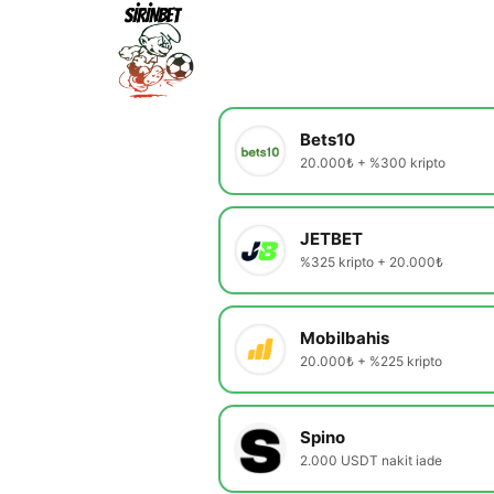
En Güvenilir Sit
Yeni kampanya ve bonuslar
Bets10
20.000₺ + %300 kripto
JETBET
%325 kripto + 20.000₺
Mobilbahis
20.000₺ + %225 kripto
Spino
2.000 USDT nakit iade