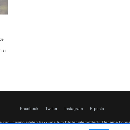
zde
nızı
Facebook
Twitter
Instagram
E-posta
i ve canlı casino siteleri hakkında tüm bilgiler sitemizdedir. Deneme bonus
takip edebilirsiniz. ©2022 Şirinbet - Tüm Hakları Saklıdır