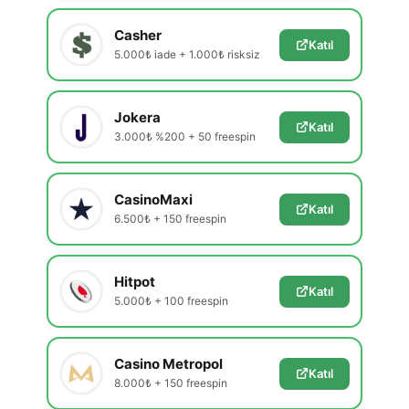
Casher
Katıl
5.000₺ iade + 1.000₺ risksiz
Jokera
Katıl
3.000₺ %200 + 50 freespin
CasinoMaxi
Katıl
6.500₺ + 150 freespin
Hitpot
Katıl
5.000₺ + 100 freespin
Casino Metropol
Katıl
8.000₺ + 150 freespin