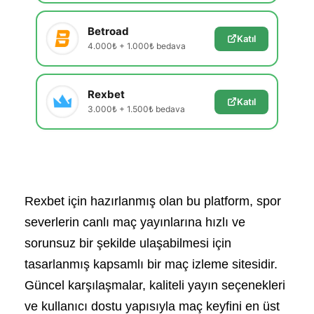
Betroad
Katıl
4.000₺ + 1.000₺ bedava
Rexbet
Katıl
3.000₺ + 1.500₺ bedava
Rexbet için hazırlanmış olan bu platform, spor
severlerin canlı maç yayınlarına hızlı ve
sorunsuz bir şekilde ulaşabilmesi için
tasarlanmış kapsamlı bir maç izleme sitesidir.
Güncel karşılaşmalar, kaliteli yayın seçenekleri
ve kullanıcı dostu yapısıyla maç keyfini en üst