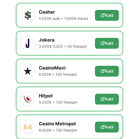
Casher
Katıl
5.000₺ iade + 1.000₺ risksiz
Jokera
Katıl
3.000₺ %200 + 50 freespin
CasinoMaxi
Katıl
6.500₺ + 150 freespin
Hitpot
Katıl
5.000₺ + 100 freespin
Casino Metropol
Katıl
8.000₺ + 150 freespin