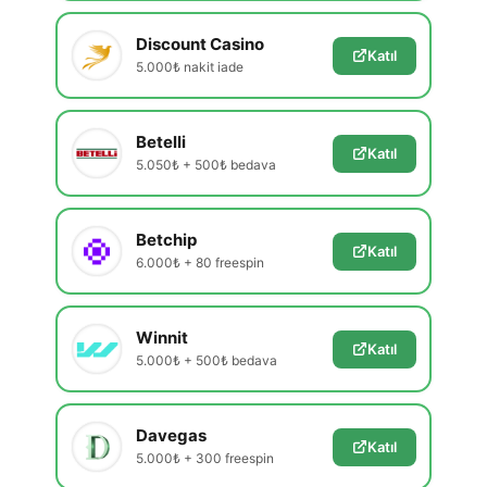
Discount Casino
Katıl
5.000₺ nakit iade
Betelli
Katıl
5.050₺ + 500₺ bedava
Betchip
Katıl
6.000₺ + 80 freespin
Winnit
Katıl
5.000₺ + 500₺ bedava
Davegas
Katıl
5.000₺ + 300 freespin