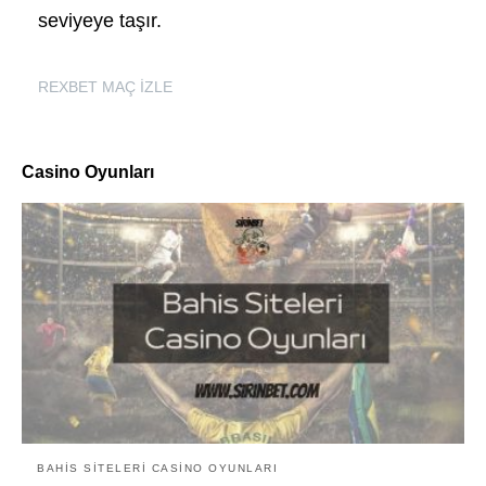
seviyeye taşır.
REXBET MAÇ İZLE
Casino Oyunları
BAHIS SITELERI CASINO OYUNLARI