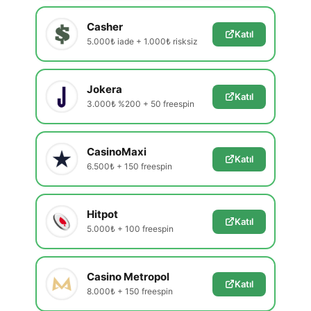
Casher
Katıl
5.000₺ iade + 1.000₺ risksiz
Jokera
Katıl
3.000₺ %200 + 50 freespin
CasinoMaxi
Katıl
6.500₺ + 150 freespin
Hitpot
Katıl
5.000₺ + 100 freespin
Casino Metropol
Katıl
8.000₺ + 150 freespin