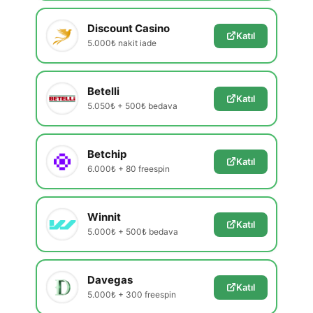
Discount Casino
Katıl
5.000₺ nakit iade
Betelli
Katıl
5.050₺ + 500₺ bedava
Betchip
Katıl
6.000₺ + 80 freespin
Winnit
Katıl
5.000₺ + 500₺ bedava
Davegas
Katıl
5.000₺ + 300 freespin