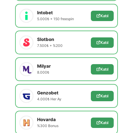
Intobet
Katıl
5.000₺ + 150 freespin
Slotbon
Katıl
7.500₺ + %200
Milyar
Katıl
8.000₺
Genzobet
Katıl
4.000₺ Her Ay
Hovarda
Katıl
%300 Bonus