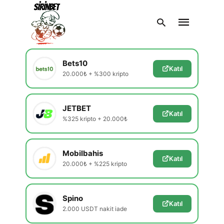
En Güvenilir Siteler
Yeni kampanya ve bonusları incele
Bets10
Katıl
20.000₺ + %300 kripto
Type
your
search
query
JETBET
and
Katıl
hit
%325 kripto + 20.000₺
enter:
Mobilbahis
Katıl
20.000₺ + %225 kripto
Spino
Katıl
2.000 USDT nakit iade