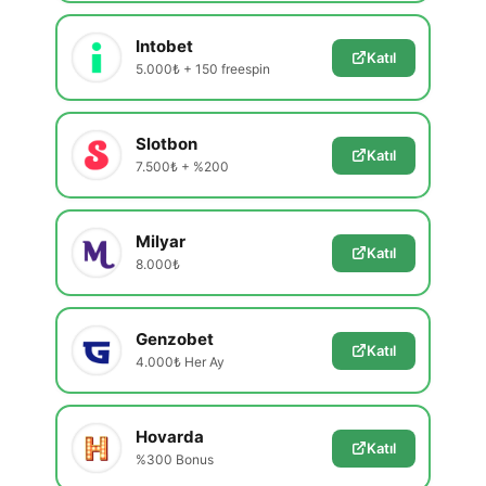
Intobet
Katıl
5.000₺ + 150 freespin
Slotbon
Katıl
7.500₺ + %200
Milyar
Katıl
8.000₺
Genzobet
Katıl
4.000₺ Her Ay
Hovarda
Katıl
%300 Bonus