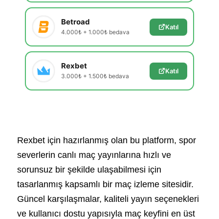
Betroad
Katıl
4.000₺ + 1.000₺ bedava
Rexbet
Katıl
3.000₺ + 1.500₺ bedava
Rexbet için hazırlanmış olan bu platform, spor
severlerin canlı maç yayınlarına hızlı ve
sorunsuz bir şekilde ulaşabilmesi için
tasarlanmış kapsamlı bir maç izleme sitesidir.
Güncel karşılaşmalar, kaliteli yayın seçenekleri
ve kullanıcı dostu yapısıyla maç keyfini en üst