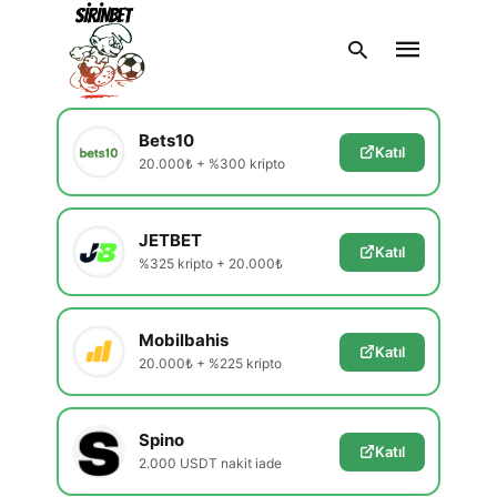
En Güvenilir Siteler
Yeni kampanya ve bonusları incele
Bets10
Katıl
20.000₺ + %300 kripto
Type
your
search
query
JETBET
and
Katıl
hit
%325 kripto + 20.000₺
enter:
Mobilbahis
Katıl
20.000₺ + %225 kripto
Spino
Katıl
2.000 USDT nakit iade