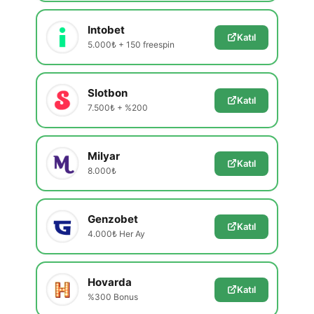
Intobet
Katıl
5.000₺ + 150 freespin
Slotbon
Katıl
7.500₺ + %200
Milyar
Katıl
8.000₺
Genzobet
Katıl
4.000₺ Her Ay
Hovarda
Katıl
%300 Bonus