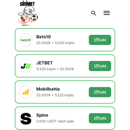
En Güvenilir Siteler
Yeni kampanya ve bonusları incele
Bets10
Katıl
20.000₺ + %300 kripto
Type
your
search
query
JETBET
and
Katıl
hit
%325 kripto + 20.000₺
enter:
Mobilbahis
Katıl
20.000₺ + %225 kripto
Spino
Katıl
2.000 USDT nakit iade