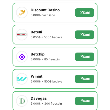
Discount Casino
Katıl
5.000₺ nakit iade
Betelli
Katıl
5.050₺ + 500₺ bedava
Betchip
Katıl
6.000₺ + 80 freespin
Winnit
Katıl
5.000₺ + 500₺ bedava
Davegas
Katıl
5.000₺ + 300 freespin