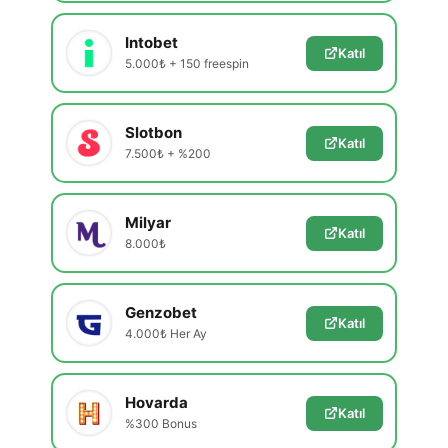
Intobet
Katıl
5.000₺ + 150 freespin
Slotbon
Katıl
7.500₺ + %200
Milyar
Katıl
8.000₺
Genzobet
Katıl
4.000₺ Her Ay
Hovarda
Katıl
%300 Bonus