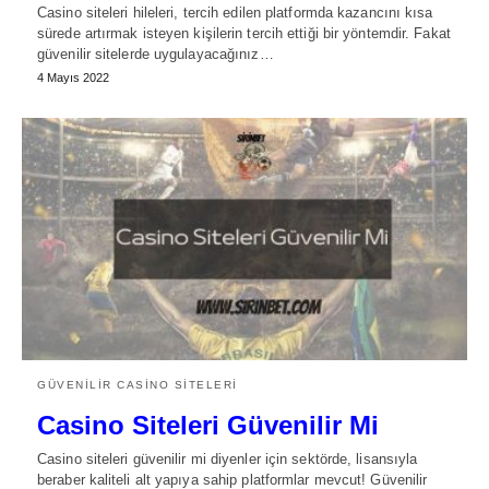
Casino siteleri hileleri, tercih edilen platformda kazancını kısa
sürede artırmak isteyen kişilerin tercih ettiği bir yöntemdir. Fakat
güvenilir sitelerde uygulayacağınız…
4 Mayıs 2022
GÜVENILIR CASINO SITELERI
Casino Siteleri Güvenilir Mi
Casino siteleri güvenilir mi diyenler için sektörde, lisansıyla
beraber kaliteli alt yapıya sahip platformlar mevcut! Güvenilir