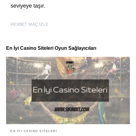
seviyeye taşır.
REXBET MAÇ İZLE
En İyi Casino Siteleri Oyun Sağlayıcıları
EN İYI CASINO SITELERI