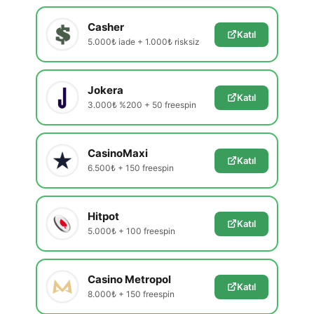
Casher
Katıl
5.000₺ iade + 1.000₺ risksiz
Jokera
Katıl
3.000₺ %200 + 50 freespin
CasinoMaxi
Katıl
6.500₺ + 150 freespin
Hitpot
Katıl
5.000₺ + 100 freespin
Casino Metropol
Katıl
8.000₺ + 150 freespin