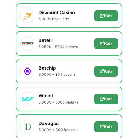
Discount Casino
Katıl
5.000₺ nakit iade
Betelli
Katıl
5.050₺ + 500₺ bedava
Betchip
Katıl
6.000₺ + 80 freespin
Winnit
Katıl
5.000₺ + 500₺ bedava
Davegas
Katıl
5.000₺ + 300 freespin