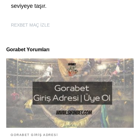
seviyeye taşır.
REXBET MAÇ İZLE
Gorabet Yorumları
GORABET GIRIŞ ADRESI