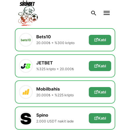
En Güvenilir Siteler
Yeni kampanya ve bonusları incele
Bets10
Katıl
20.000₺ + %300 kripto
Type
your
search
query
JETBET
and
Katıl
hit
%325 kripto + 20.000₺
enter:
Mobilbahis
Katıl
20.000₺ + %225 kripto
Spino
Katıl
2.000 USDT nakit iade