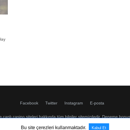
olay
Facebook
Twitter
Instagram
E-posta
i ve canlı casino siteleri hakkında tüm bilgiler sitemizdedir. Deneme bonus
takip edebilirsiniz. ©2022 Şirinbet - Tüm Hakları Saklıdır
Bu site çerezleri kullanmaktadır.
Kabul Et