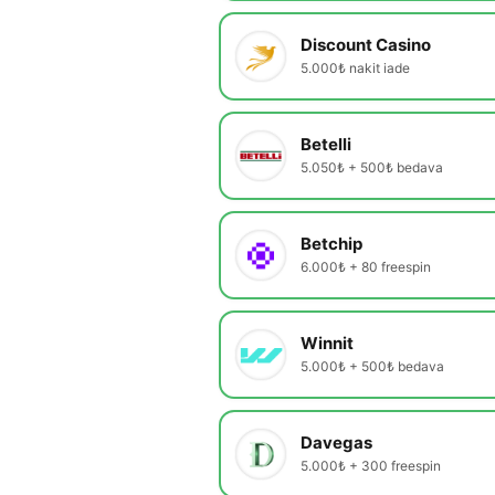
Discount Casino
5.000₺ nakit iade
Betelli
5.050₺ + 500₺ bedava
Betchip
6.000₺ + 80 freespin
Winnit
5.000₺ + 500₺ bedava
Davegas
5.000₺ + 300 freespin