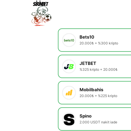
En Güvenilir Sit
Yeni kampanya ve bonuslar
Bets10
20.000₺ + %300 kripto
JETBET
%325 kripto + 20.000₺
Mobilbahis
20.000₺ + %225 kripto
Spino
2.000 USDT nakit iade