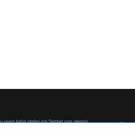
u veren bahis siteleri için Sirinbet.com sitemizi