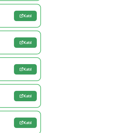
Katıl
Katıl
Katıl
Katıl
Katıl