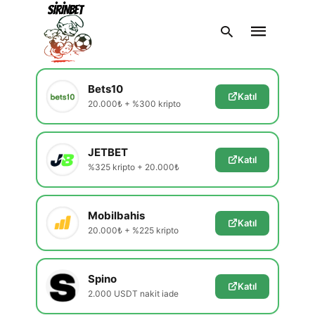
En Güvenilir Siteler
Yeni kampanya ve bonusları incele
Bets10
Katıl
20.000₺ + %300 kripto
Type
your
search
query
JETBET
and
Katıl
hit
%325 kripto + 20.000₺
enter:
Mobilbahis
Katıl
20.000₺ + %225 kripto
Spino
Katıl
2.000 USDT nakit iade