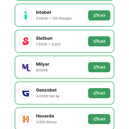
Intobet
Katıl
5.000₺ + 150 freespin
Slotbon
Katıl
7.500₺ + %200
Milyar
Katıl
8.000₺
Genzobet
Katıl
4.000₺ Her Ay
Hovarda
Katıl
%300 Bonus