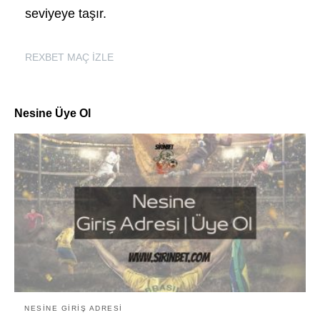
seviyeye taşır.
REXBET MAÇ İZLE
Nesine Üye Ol
NESINE GIRIŞ ADRESI