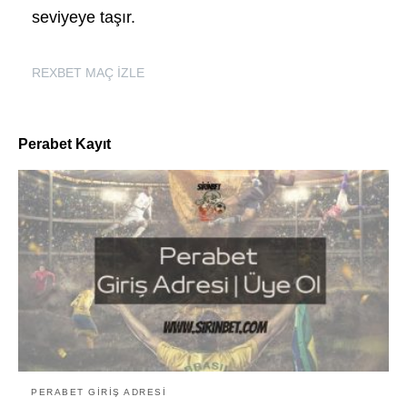
seviyeye taşır.
REXBET MAÇ İZLE
Perabet Kayıt
PERABET GIRIŞ ADRESI