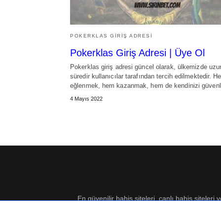
POKERKLAS GIRIŞ ADRESI
Pokerklas Giriş Adresi | Üye Ol
Pokerklas giriş adresi güncel olarak, ülkemizde uzu
süredir kullanıcılar tarafından tercih edilmektedir. 
eğlenmek, hem kazanmak, hem de kendinizi güven
4 Mayıs 2022
En güvenilir bahis siteleri, canlı bahis siteler