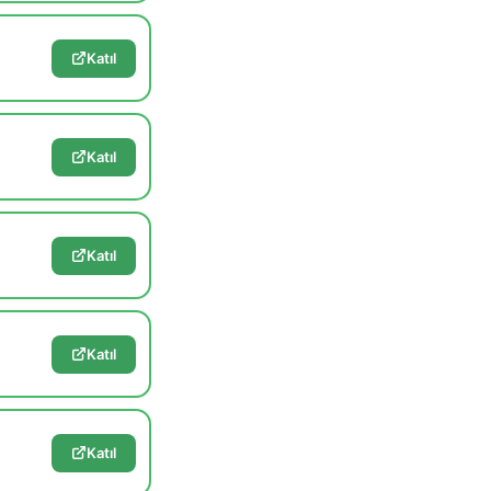
Katıl
Katıl
Katıl
Katıl
Katıl