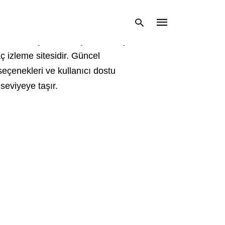
 bu platform, spor severlerin canlı
unsuz bir şekilde ulaşabilmesi için
 izleme sitesidir. Güncel
 seçenekleri ve kullanıcı dostu
Type
seviyeye taşır.
your
search
query
and
hit
enter: