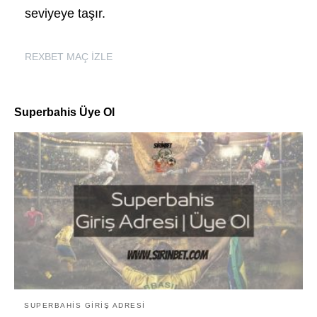
seviyeye taşır.
REXBET MAÇ İZLE
Superbahis Üye Ol
SUPERBAHIS GIRIŞ ADRESI