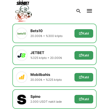
En Güvenilir Siteler
Yeni kampanya ve bonusları incele
Bets10
Katıl
20.000₺ + %300 kripto
Type
your
search
query
JETBET
and
Katıl
hit
%325 kripto + 20.000₺
enter:
Mobilbahis
Katıl
20.000₺ + %225 kripto
Spino
Katıl
2.000 USDT nakit iade