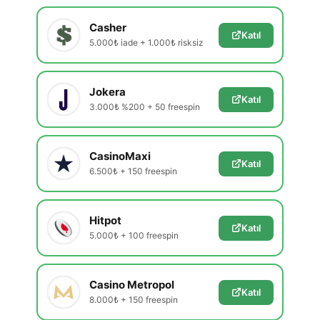
Casher
Katıl
5.000₺ iade + 1.000₺ risksiz
Jokera
Katıl
3.000₺ %200 + 50 freespin
CasinoMaxi
Katıl
6.500₺ + 150 freespin
Hitpot
Katıl
5.000₺ + 100 freespin
Casino Metropol
Katıl
8.000₺ + 150 freespin