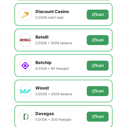
Discount Casino
Katıl
5.000₺ nakit iade
Betelli
Katıl
5.050₺ + 500₺ bedava
Betchip
Katıl
6.000₺ + 80 freespin
Winnit
Katıl
5.000₺ + 500₺ bedava
Davegas
Katıl
5.000₺ + 300 freespin