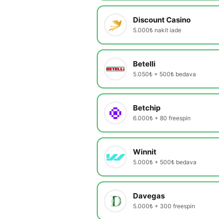
Discount Casino
5.000₺ nakit iade
Betelli
5.050₺ + 500₺ bedava
Betchip
6.000₺ + 80 freespin
Winnit
5.000₺ + 500₺ bedava
Davegas
5.000₺ + 300 freespin