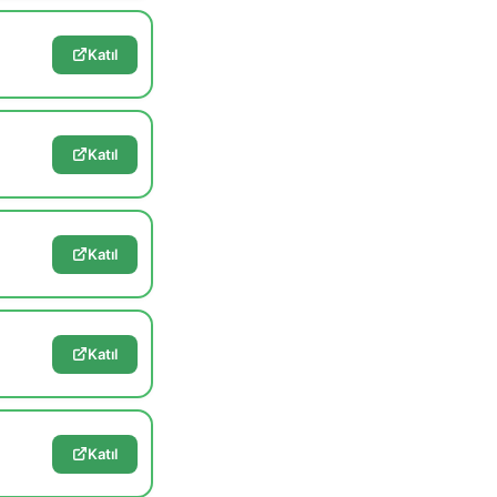
Katıl
Katıl
Katıl
Katıl
Katıl