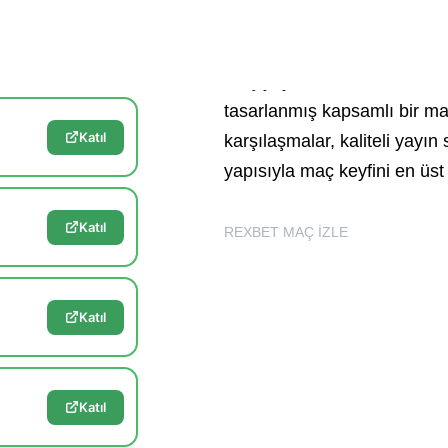
eler
Rexbet için hazırlanmış olan
ı incele
maç yayınlarına hızlı ve sor
tasarlanmış kapsamlı bir maç
Katıl
karşılaşmalar, kaliteli yayın
yapısıyla maç keyfini en üst 
Katıl
REXBET MAÇ İZLE
Katıl
Katıl