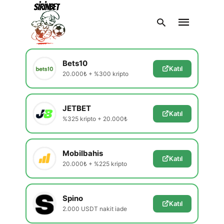
En Güvenilir Siteler
Yeni kampanya ve bonusları incele
Bets10
Katıl
20.000₺ + %300 kripto
Type
your
search
query
JETBET
and
Katıl
hit
%325 kripto + 20.000₺
enter:
Mobilbahis
Katıl
20.000₺ + %225 kripto
Spino
Katıl
2.000 USDT nakit iade