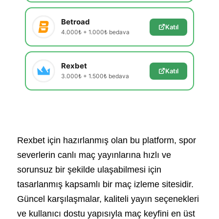
Betroad
Katıl
4.000₺ + 1.000₺ bedava
Rexbet
Katıl
3.000₺ + 1.500₺ bedava
Rexbet için hazırlanmış olan bu platform, spor
severlerin canlı maç yayınlarına hızlı ve
sorunsuz bir şekilde ulaşabilmesi için
tasarlanmış kapsamlı bir maç izleme sitesidir.
Güncel karşılaşmalar, kaliteli yayın seçenekleri
ve kullanıcı dostu yapısıyla maç keyfini en üst