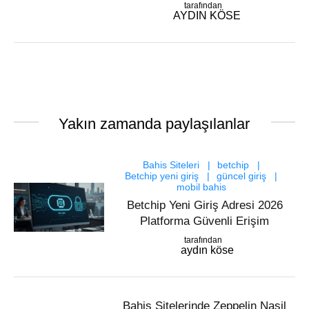
tarafından
AYDIN KÖSE
Yakın zamanda paylaşılanlar
Bahis Siteleri
betchip
Betchip yeni giriş
güncel giriş
mobil bahis
Betchip Yeni Giriş Adresi 2026
Platforma Güvenli Erişim
tarafından
aydın köse
Bahis Sitelerinde Zeppelin Nasil