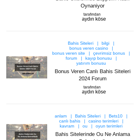
Oynaniyor
tarafından
aydın köse
Bahis Siteleri
bilgi
bonus veren casino
bonus veren site
çevrimsiz bonus
forum
kayıp bonusu
yatırım bonusu
Bonus Veren Canlı Bahis Siteleri
2024 Forum
tarafından
aydın köse
anlam
Bahis Siteleri
Bets10
canlı bahis
casino terimleri
kavram
ou
oyun terimleri
Bahis Sitelerinde Ou Ne Anlama