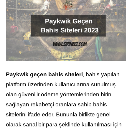
Paykwik geçen bahis siteleri
, bahis yapılan
platform üzerinden kullanıcılarına sunulmuş
olan güvenilir ödeme yöntemlerinden birini
sağlayan rekabetçi oranlara sahip bahis
sitelerini ifade eder. Bununla birlikte genel
olarak sanal bir para şeklinde kullanılması için