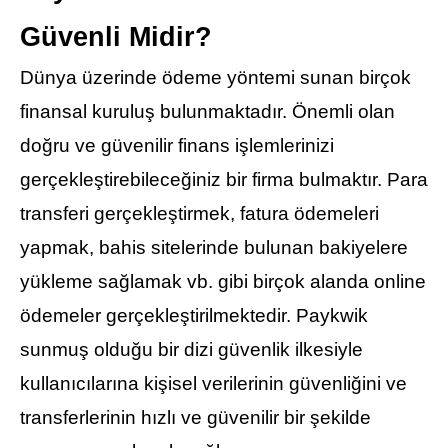
Güvenli Midir?
Dünya üzerinde ödeme yöntemi sunan birçok
finansal kuruluş bulunmaktadır. Önemli olan
doğru ve güvenilir finans işlemlerinizi
gerçekleştirebileceğiniz bir firma bulmaktır. Para
transferi gerçekleştirmek, fatura ödemeleri
yapmak, bahis sitelerinde bulunan bakiyelere
yükleme sağlamak vb. gibi birçok alanda online
ödemeler gerçekleştirilmektedir. Paykwik
sunmuş olduğu bir dizi güvenlik ilkesiyle
kullanıcılarına kişisel verilerinin güvenliğini ve
transferlerinin hızlı ve güvenilir bir şekilde