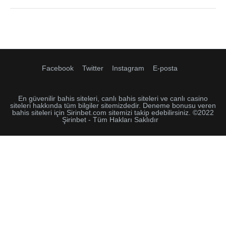
Facebook
Twitter
Instagram
E-posta
En güvenilir bahis siteleri, canlı bahis siteleri ve canlı casino
siteleri hakkında tüm bilgiler sitemizdedir. Deneme bonusu veren
bahis siteleri için Sirinbet.com sitemizi takip edebilirsiniz. ©2022
Şirinbet - Tüm Hakları Saklıdır