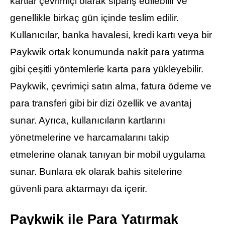
kartlar çevrimiçi olarak sipariş edilebilir ve
genellikle birkaç gün içinde teslim edilir.
Kullanıcılar, banka havalesi, kredi kartı veya bir
Paykwik ortak konumunda nakit para yatırma
gibi çeşitli yöntemlerle karta para yükleyebilir.
Paykwik, çevrimiçi satın alma, fatura ödeme ve
para transferi gibi bir dizi özellik ve avantaj
sunar. Ayrıca, kullanıcıların kartlarını
yönetmelerine ve harcamalarını takip
etmelerine olanak tanıyan bir mobil uygulama
sunar. Bunlara ek olarak bahis sitelerine
güvenli para aktarmayı da içerir.
Paykwik ile Para Yatırmak