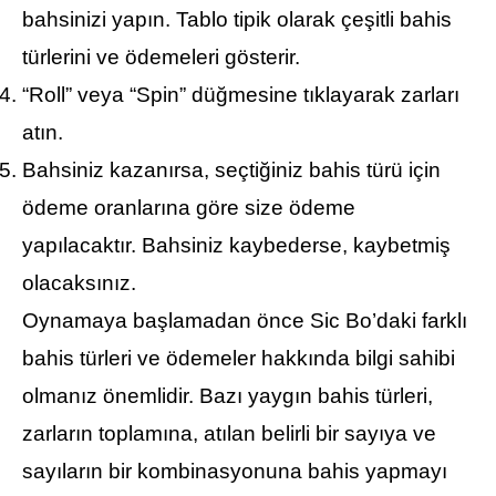
bahsinizi yapın. Tablo tipik olarak çeşitli bahis
türlerini ve ödemeleri gösterir.
“Roll” veya “Spin” düğmesine tıklayarak zarları
atın.
Bahsiniz kazanırsa, seçtiğiniz bahis türü için
ödeme oranlarına göre size ödeme
yapılacaktır. Bahsiniz kaybederse, kaybetmiş
olacaksınız.
Oynamaya başlamadan önce Sic Bo’daki farklı
bahis türleri ve ödemeler hakkında bilgi sahibi
olmanız önemlidir. Bazı yaygın bahis türleri,
zarların toplamına, atılan belirli bir sayıya ve
sayıların bir kombinasyonuna bahis yapmayı