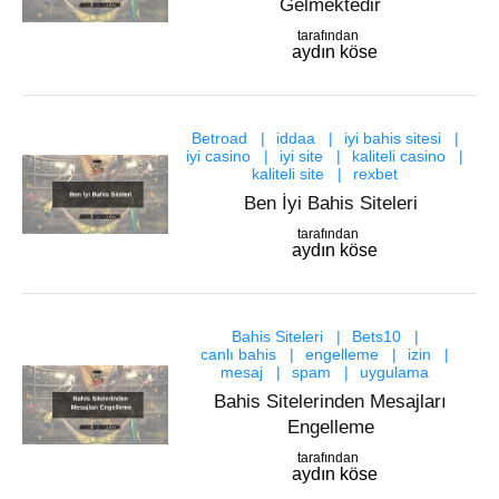
Gelmektedir
tarafından
aydın köse
Betroad
iddaa
iyi bahis sitesi
iyi casino
iyi site
kaliteli casino
kaliteli site
rexbet
Ben İyi Bahis Siteleri
tarafından
aydın köse
Bahis Siteleri
Bets10
canlı bahis
engelleme
izin
mesaj
spam
uygulama
Bahis Sitelerinden Mesajları
Engelleme
tarafından
aydın köse