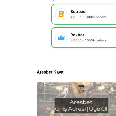
Betroad
4.000₺ + 1.000₺ bedava
Rexbet
3.000₺ + 1.500₺ bedava
Aresbet Kayıt