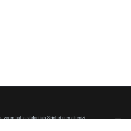
u veren bahis siteleri için Sirinbet.com sitemizi