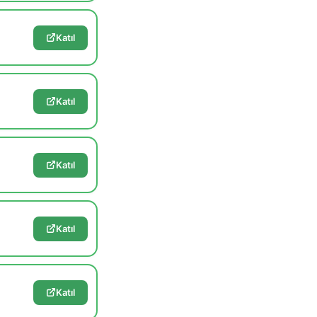
Katıl
Katıl
Katıl
Katıl
Katıl