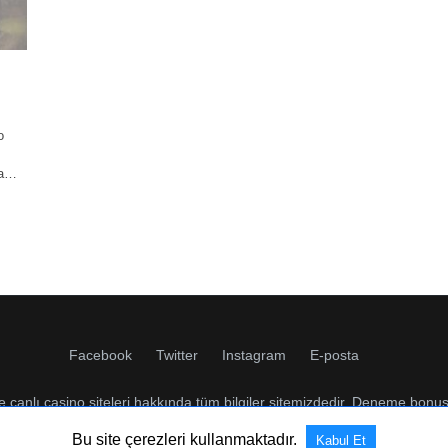
o
da…
Facebook
Twitter
Instagram
E-posta
i ve canlı casino siteleri hakkında tüm bilgiler sitemizdedir. Deneme bonus
takip edebilirsiniz. ©2022 Şirinbet - Tüm Hakları Saklıdır
Bu site çerezleri kullanmaktadır.
Kabul Et