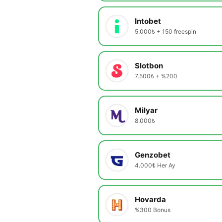
Intobet
5.000₺ + 150 freespin
Slotbon
7.500₺ + %200
Milyar
8.000₺
Genzobet
4.000₺ Her Ay
Hovarda
%300 Bonus