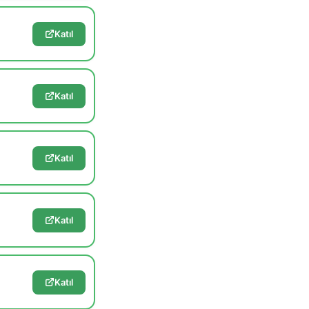
Katıl
Katıl
Katıl
Katıl
Katıl