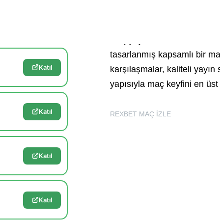
eler
Rexbet için hazırlanmış olan
ı incele
maç yayınlarına hızlı ve sor
tasarlanmış kapsamlı bir maç
Katıl
karşılaşmalar, kaliteli yayın
yapısıyla maç keyfini en üst 
Katıl
REXBET MAÇ İZLE
Katıl
Katıl