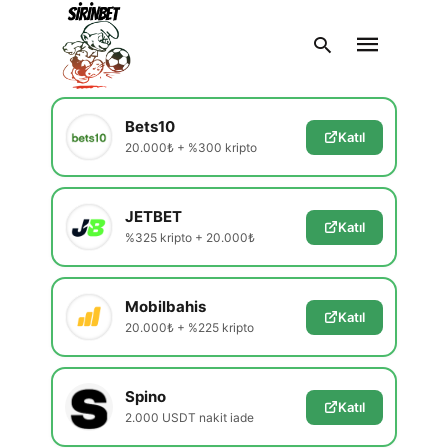
En Güvenilir Siteler
Yeni kampanya ve bonusları incele
Bets10
Katıl
20.000₺ + %300 kripto
Type
your
search
query
JETBET
and
Katıl
hit
%325 kripto + 20.000₺
enter:
Mobilbahis
Katıl
20.000₺ + %225 kripto
Spino
Katıl
2.000 USDT nakit iade