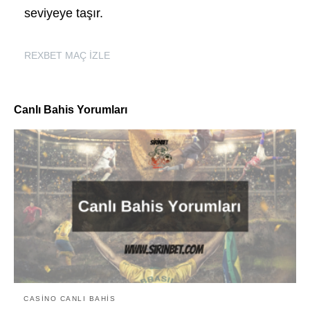
seviyeye taşır.
REXBET MAÇ İZLE
Canlı Bahis Yorumları
CASINO CANLI BAHIS