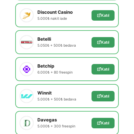
Discount Casino
Katıl
5.000₺ nakit iade
Betelli
Katıl
5.050₺ + 500₺ bedava
Betchip
Katıl
6.000₺ + 80 freespin
Winnit
Katıl
5.000₺ + 500₺ bedava
Davegas
Katıl
5.000₺ + 300 freespin