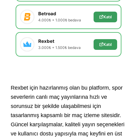
Betroad
Katıl
4.000₺ + 1.000₺ bedava
Rexbet
Katıl
3.000₺ + 1.500₺ bedava
Rexbet için hazırlanmış olan bu platform, spor
severlerin canlı maç yayınlarına hızlı ve
sorunsuz bir şekilde ulaşabilmesi için
tasarlanmış kapsamlı bir maç izleme sitesidir.
Güncel karşılaşmalar, kaliteli yayın seçenekleri
ve kullanıcı dostu yapısıyla maç keyfini en üst