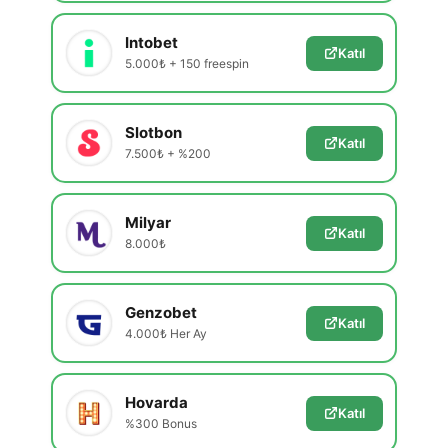
Intobet
Katıl
5.000₺ + 150 freespin
Slotbon
Katıl
7.500₺ + %200
Milyar
Katıl
8.000₺
Genzobet
Katıl
4.000₺ Her Ay
Hovarda
Katıl
%300 Bonus