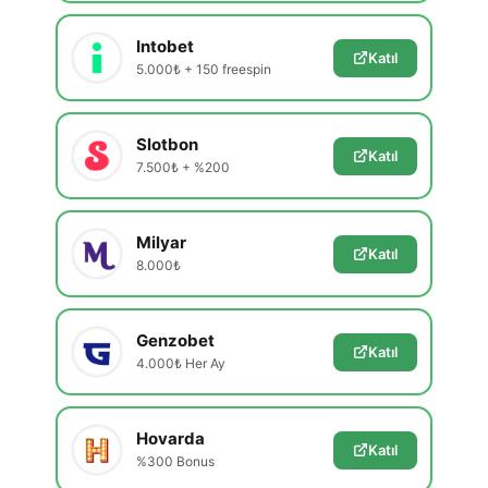
Intobet
Katıl
5.000₺ + 150 freespin
Slotbon
Katıl
7.500₺ + %200
Milyar
Katıl
8.000₺
Genzobet
Katıl
4.000₺ Her Ay
Hovarda
Katıl
%300 Bonus