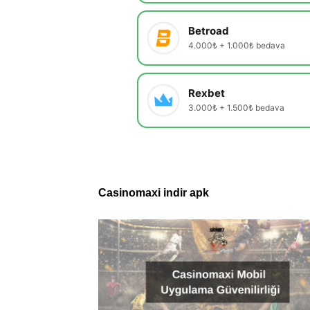
Betroad
4.000₺ + 1.000₺ bedava
Rexbet
3.000₺ + 1.500₺ bedava
Casinomaxi indir apk