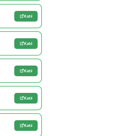
Katıl
Katıl
Katıl
Katıl
Katıl