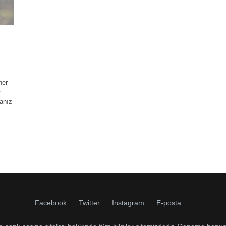
her
.
anız
Facebook
Twitter
Instagram
E-posta