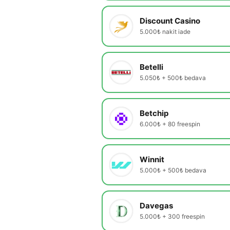
Discount Casino
5.000₺ nakit iade
Betelli
5.050₺ + 500₺ bedava
Betchip
6.000₺ + 80 freespin
Winnit
5.000₺ + 500₺ bedava
Davegas
5.000₺ + 300 freespin