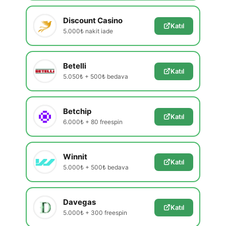
Discount Casino
Katıl
5.000₺ nakit iade
Betelli
Katıl
5.050₺ + 500₺ bedava
Betchip
Katıl
6.000₺ + 80 freespin
Winnit
Katıl
5.000₺ + 500₺ bedava
Davegas
Katıl
5.000₺ + 300 freespin