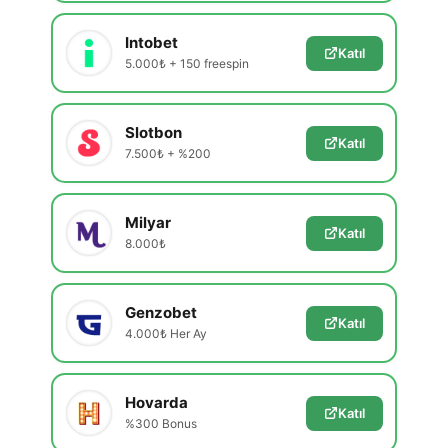
Intobet
Katıl
5.000₺ + 150 freespin
Slotbon
Katıl
7.500₺ + %200
Milyar
Katıl
8.000₺
Genzobet
Katıl
4.000₺ Her Ay
Hovarda
Katıl
%300 Bonus