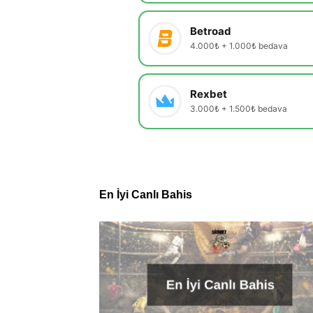
Betroad
4.000₺ + 1.000₺ bedava
Rexbet
3.000₺ + 1.500₺ bedava
En İyi Canlı Bahis