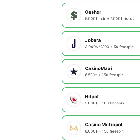
Casher
5.000₺ iade + 1.000₺ risksiz
Jokera
3.000₺ %200 + 50 freespin
CasinoMaxi
6.500₺ + 150 freespin
Hitpot
5.000₺ + 100 freespin
Casino Metropol
8.000₺ + 150 freespin