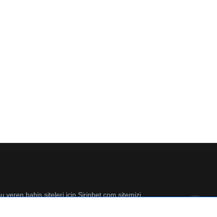
u veren bahis siteleri için Sirinbet.com sitemizi