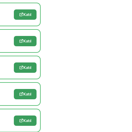
Katıl
Katıl
Katıl
Katıl
Katıl