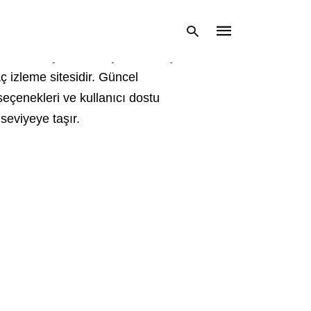
 bu platform, spor severlerin canlı
unsuz bir şekilde ulaşabilmesi için
 izleme sitesidir. Güncel
 seçenekleri ve kullanıcı dostu
Type
seviyeye taşır.
your
search
query
and
hit
enter: