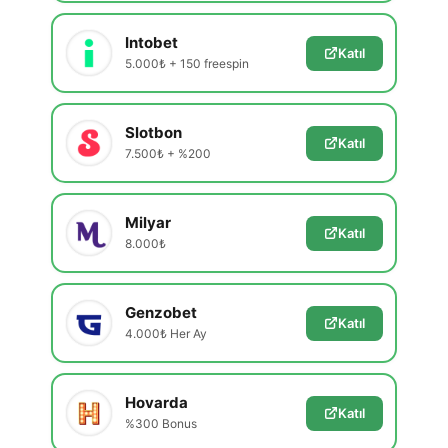
Intobet
Katıl
5.000₺ + 150 freespin
Slotbon
Katıl
7.500₺ + %200
Milyar
Katıl
8.000₺
Genzobet
Katıl
4.000₺ Her Ay
Hovarda
Katıl
%300 Bonus