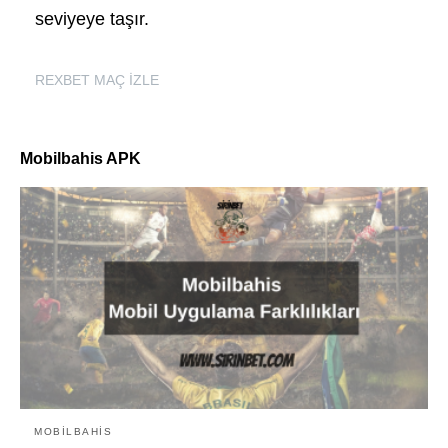
seviyeye taşır.
REXBET MAÇ İZLE
Mobilbahis APK
MOBILBAHIS