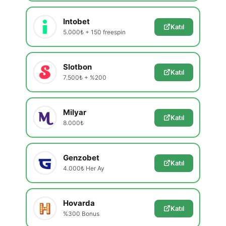
Intobet
Katıl
5.000₺ + 150 freespin
Slotbon
Katıl
7.500₺ + %200
Milyar
Katıl
8.000₺
Genzobet
Katıl
4.000₺ Her Ay
Hovarda
Katıl
%300 Bonus