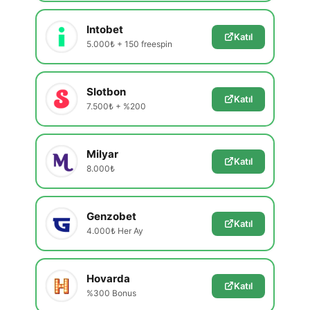
Intobet
Katıl
5.000₺ + 150 freespin
Slotbon
Katıl
7.500₺ + %200
Milyar
Katıl
8.000₺
Genzobet
Katıl
4.000₺ Her Ay
Hovarda
Katıl
%300 Bonus