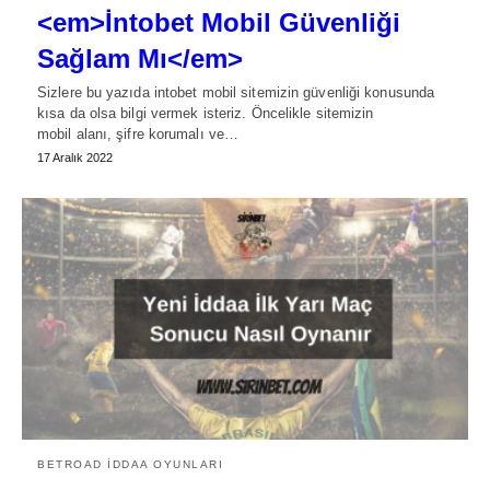
<em>İntobet Mobil Güvenliği
Sağlam Mı</em>
Sizlere bu yazıda intobet mobil sitemizin güvenliği konusunda
kısa da olsa bilgi vermek isteriz. Öncelikle sitemizin
mobil alanı, şifre korumalı ve…
17 Aralık 2022
BETROAD IDDAA OYUNLARI