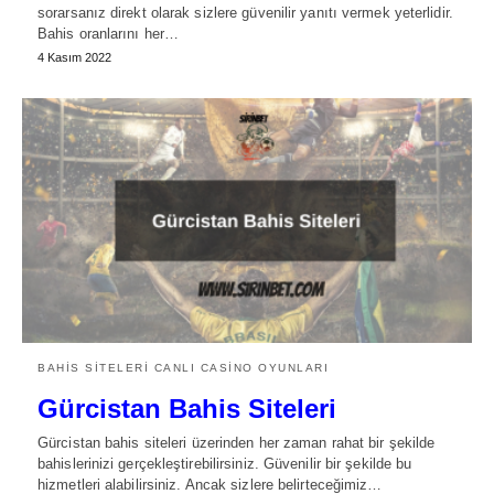
sorarsanız direkt olarak sizlere güvenilir yanıtı vermek yeterlidir.
Bahis oranlarını her…
4 Kasım 2022
BAHIS SITELERI CANLI CASINO OYUNLARI
Gürcistan Bahis Siteleri
Gürcistan bahis siteleri üzerinden her zaman rahat bir şekilde
bahislerinizi gerçekleştirebilirsiniz. Güvenilir bir şekilde bu
hizmetleri alabilirsiniz. Ancak sizlere belirteceğimiz…