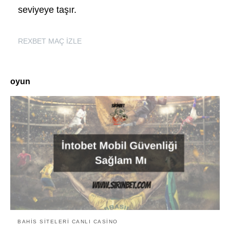
seviyeye taşır.
REXBET MAÇ İZLE
oyun
BAHIS SITELERI CANLI CASINO