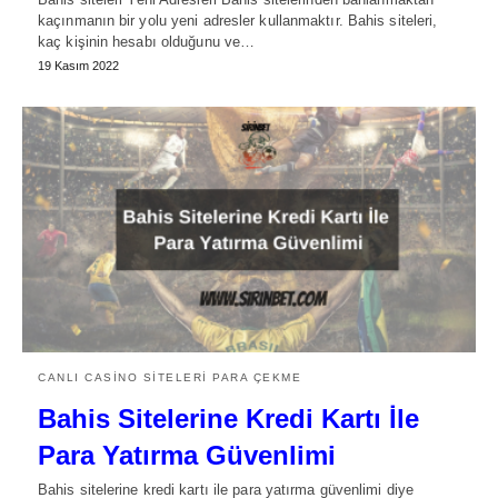
kaçınmanın bir yolu yeni adresler kullanmaktır. Bahis siteleri,
kaç kişinin hesabı olduğunu ve…
19 Kasım 2022
CANLI CASINO SITELERI PARA ÇEKME
Bahis Sitelerine Kredi Kartı İle
Para Yatırma Güvenlimi
Bahis sitelerine kredi kartı ile para yatırma güvenlimi diye