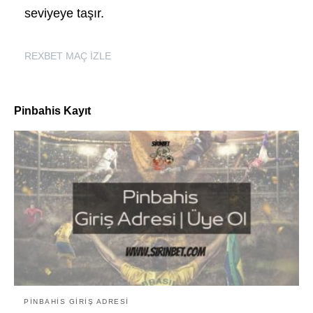
seviyeye taşır.
REXBET MAÇ İZLE
Pinbahis Kayıt
PINBAHIS GIRIŞ ADRESI