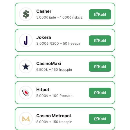
Casher
Katıl
5.000₺ iade + 1.000₺ risksiz
Jokera
Katıl
3.000₺ %200 + 50 freespin
CasinoMaxi
Katıl
6.500₺ + 150 freespin
Hitpot
Katıl
5.000₺ + 100 freespin
Casino Metropol
Katıl
8.000₺ + 150 freespin