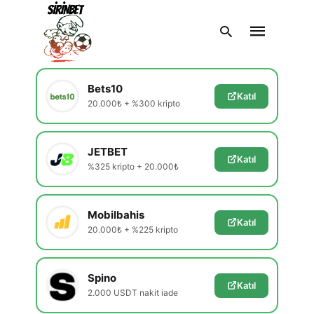
En Güvenilir Siteler
Yeni kampanya ve bonusları incele
Bets10
Katıl
20.000₺ + %300 kripto
Type
your
search
query
JETBET
and
Katıl
hit
%325 kripto + 20.000₺
enter:
Mobilbahis
Katıl
20.000₺ + %225 kripto
Spino
Katıl
2.000 USDT nakit iade