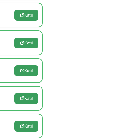
Katıl
Katıl
Katıl
Katıl
Katıl