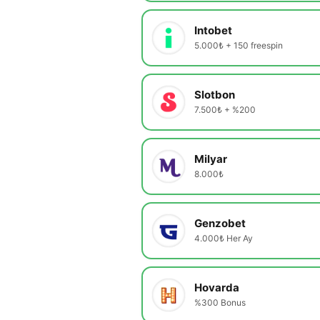
Intobet
5.000₺ + 150 freespin
Slotbon
7.500₺ + %200
Milyar
8.000₺
Genzobet
4.000₺ Her Ay
Hovarda
%300 Bonus