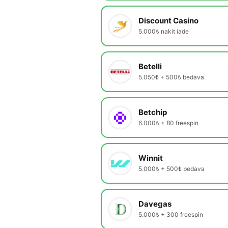
Discount Casino
5.000₺ nakit iade
Betelli
5.050₺ + 500₺ bedava
Betchip
6.000₺ + 80 freespin
Winnit
5.000₺ + 500₺ bedava
Davegas
5.000₺ + 300 freespin