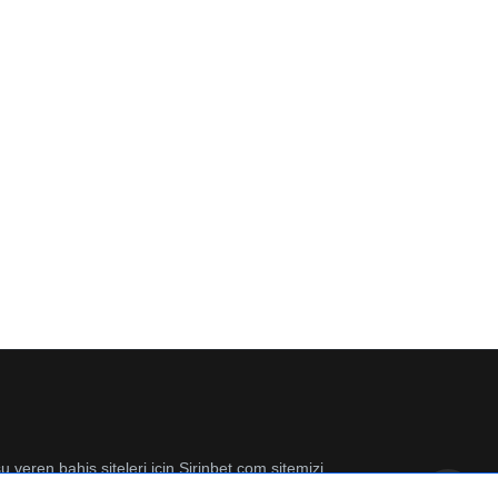
u veren bahis siteleri için Sirinbet.com sitemizi