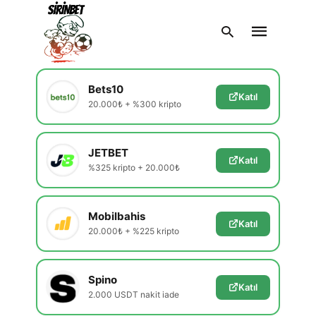
En Güvenilir Siteler
Yeni kampanya ve bonusları incele
Bets10
Katıl
20.000₺ + %300 kripto
Type
your
search
query
JETBET
and
Katıl
hit
%325 kripto + 20.000₺
enter:
Mobilbahis
Katıl
20.000₺ + %225 kripto
Spino
Katıl
2.000 USDT nakit iade