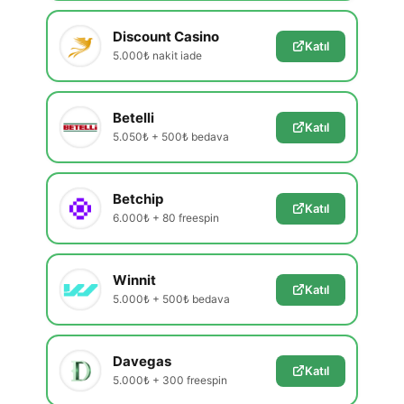
Discount Casino
Katıl
5.000₺ nakit iade
Betelli
Katıl
5.050₺ + 500₺ bedava
Betchip
Katıl
6.000₺ + 80 freespin
Winnit
Katıl
5.000₺ + 500₺ bedava
Davegas
Katıl
5.000₺ + 300 freespin