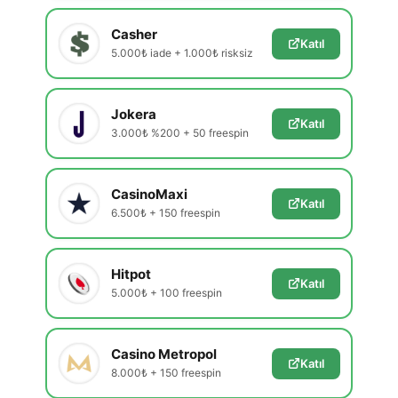
Casher
Katıl
5.000₺ iade + 1.000₺ risksiz
Jokera
Katıl
3.000₺ %200 + 50 freespin
CasinoMaxi
Katıl
6.500₺ + 150 freespin
Hitpot
Katıl
5.000₺ + 100 freespin
Casino Metropol
Katıl
8.000₺ + 150 freespin