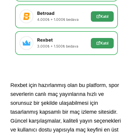
Betroad
Katıl
4.000₺ + 1.000₺ bedava
Rexbet
Katıl
3.000₺ + 1.500₺ bedava
Rexbet için hazırlanmış olan bu platform, spor
severlerin canlı maç yayınlarına hızlı ve
sorunsuz bir şekilde ulaşabilmesi için
tasarlanmış kapsamlı bir maç izleme sitesidir.
Güncel karşılaşmalar, kaliteli yayın seçenekleri
ve kullanıcı dostu yapısıyla maç keyfini en üst