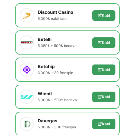
Discount Casino
Katıl
5.000₺ nakit iade
Betelli
Katıl
5.050₺ + 500₺ bedava
Betchip
Katıl
6.000₺ + 80 freespin
Winnit
Katıl
5.000₺ + 500₺ bedava
Davegas
Katıl
5.000₺ + 300 freespin