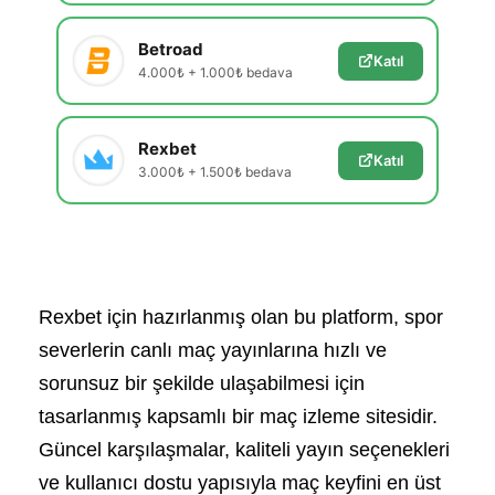
Betroad
Katıl
4.000₺ + 1.000₺ bedava
Rexbet
Katıl
3.000₺ + 1.500₺ bedava
Rexbet için hazırlanmış olan bu platform, spor
severlerin canlı maç yayınlarına hızlı ve
sorunsuz bir şekilde ulaşabilmesi için
tasarlanmış kapsamlı bir maç izleme sitesidir.
Güncel karşılaşmalar, kaliteli yayın seçenekleri
ve kullanıcı dostu yapısıyla maç keyfini en üst