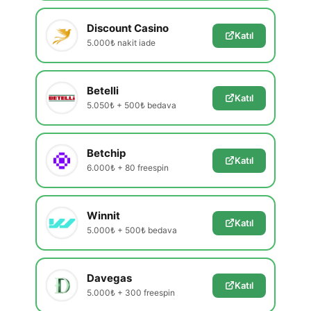
Discount Casino
Katıl
5.000₺ nakit iade
Betelli
Katıl
5.050₺ + 500₺ bedava
Betchip
Katıl
6.000₺ + 80 freespin
Winnit
Katıl
5.000₺ + 500₺ bedava
Davegas
Katıl
5.000₺ + 300 freespin