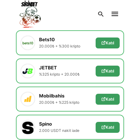
En Güvenilir Siteler
Yeni kampanya ve bonusları incele
Bets10
Katıl
20.000₺ + %300 kripto
Type
your
search
query
JETBET
and
Katıl
hit
%325 kripto + 20.000₺
enter:
Mobilbahis
Katıl
20.000₺ + %225 kripto
Spino
Katıl
2.000 USDT nakit iade