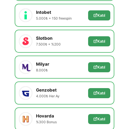
Intobet
Katıl
5.000₺ + 150 freespin
Slotbon
Katıl
7.500₺ + %200
Milyar
Katıl
8.000₺
Genzobet
Katıl
4.000₺ Her Ay
Hovarda
Katıl
%300 Bonus