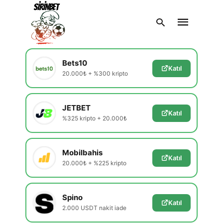
En Güvenilir Siteler
Yeni kampanya ve bonusları incele
Bets10
Katıl
20.000₺ + %300 kripto
Type
your
search
query
JETBET
and
Katıl
hit
%325 kripto + 20.000₺
enter:
Mobilbahis
Katıl
20.000₺ + %225 kripto
Spino
Katıl
2.000 USDT nakit iade