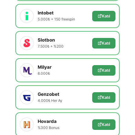
Intobet
Katıl
5.000₺ + 150 freespin
Slotbon
Katıl
7.500₺ + %200
Milyar
Katıl
8.000₺
Genzobet
Katıl
4.000₺ Her Ay
Hovarda
Katıl
%300 Bonus