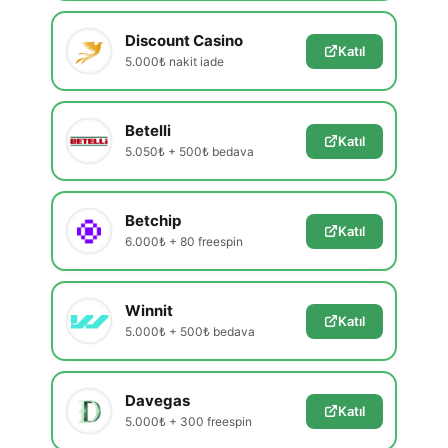
Discount Casino
Katıl
5.000₺ nakit iade
Betelli
Katıl
5.050₺ + 500₺ bedava
Betchip
Katıl
6.000₺ + 80 freespin
Winnit
Katıl
5.000₺ + 500₺ bedava
Davegas
Katıl
5.000₺ + 300 freespin