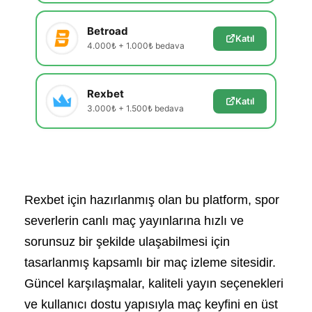
Betroad
Katıl
4.000₺ + 1.000₺ bedava
Rexbet
Katıl
3.000₺ + 1.500₺ bedava
Rexbet için hazırlanmış olan bu platform, spor
severlerin canlı maç yayınlarına hızlı ve
sorunsuz bir şekilde ulaşabilmesi için
tasarlanmış kapsamlı bir maç izleme sitesidir.
Güncel karşılaşmalar, kaliteli yayın seçenekleri
ve kullanıcı dostu yapısıyla maç keyfini en üst