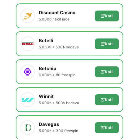
Discount Casino
Katıl
5.000₺ nakit iade
Betelli
Katıl
5.050₺ + 500₺ bedava
Betchip
Katıl
6.000₺ + 80 freespin
Winnit
Katıl
5.000₺ + 500₺ bedava
Davegas
Katıl
5.000₺ + 300 freespin