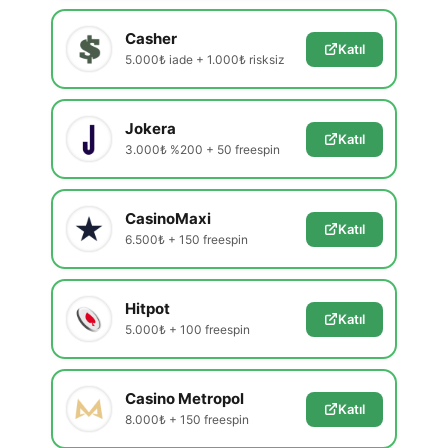
Casher
Katıl
5.000₺ iade + 1.000₺ risksiz
Jokera
Katıl
3.000₺ %200 + 50 freespin
CasinoMaxi
Katıl
6.500₺ + 150 freespin
Hitpot
Katıl
5.000₺ + 100 freespin
Casino Metropol
Katıl
8.000₺ + 150 freespin